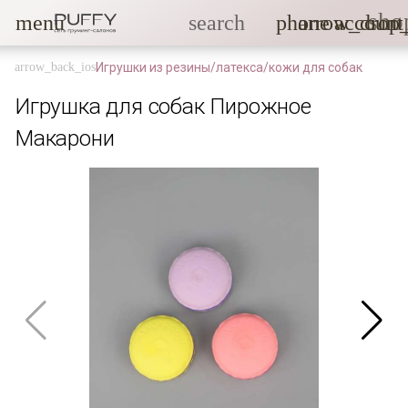
sho
menu
search
phone
arrow_drop
account
Игрушки из резины/латекса/кожи для собак
Игрушка для собак Пирожное
Макарони