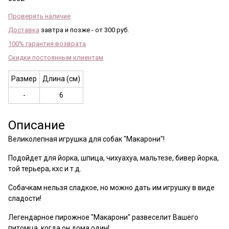
Проверить наличие
Доставка
завтра и позже - от 300 руб.
100% гарантия возврата
Скидки постоянным клиентам
Размер
Длина (см)
-
6
Описание
Великолепная игрушка для собак "Макарони"
!
Подойдет для
йорка, шпица, чихуахуа, мальтезе, бивер йорка,
той терьера, кхс и т.д.
Собачкам нельзя сладкое, но можно дать им игрушку в виде
сладости!
Легендарное пирожное
"Макарони"
развеселит Вашего
питомца, когда он дома один!