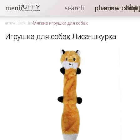
sho
menu
search
phone
arrow_drop
account
Мягкие игрушки для собак
Игрушка для собак Лиса-шкурка