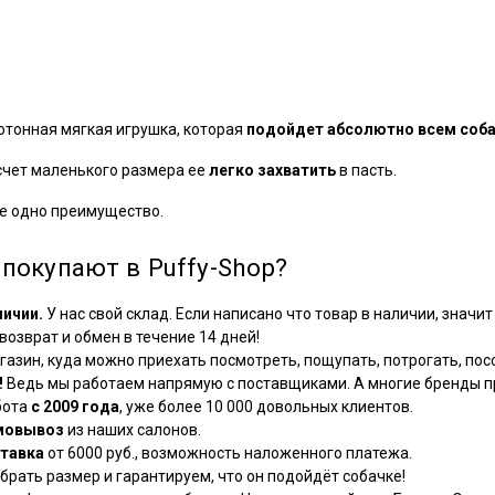
отонная мягкая игрушка, которая
подойдет абсолютно всем соб
 счет маленького размера ее
легко захватить
в пасть.
е одно преимущество.
покупают в Puffy-Shop?
личии.
У нас свой склад. Если написано что товар в наличии, значит 
озврат и обмен в течение 14 дней!
азин, куда можно приехать посмотреть, пощупать, потрогать, посо
!
Ведь мы работаем напрямую с поставщиками. А многие бренды пр
бота
с 2009 года
, уже более 10 000 довольных клиентов.
мовывоз
из наших салонов.
тавка
от 6000 руб., возможность наложенного платежа.
рать размер и гарантируем, что он подойдёт собачке!