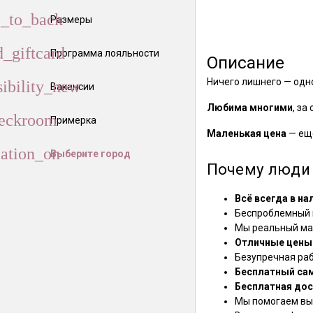
Размеры
Программа лояльности
Описание
Ничего лишнего — одн
Вакансии
Любима многими
, за
Примерка
Маленькая цена
— ещ
Выберите город
Почему люди 
Всё всегда в на
Беспроблемный в
Мы реальный маг
Отличные цены
Безупречная ра
Бесплатный са
Бесплатная дос
Мы помогаем выб