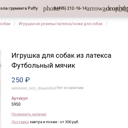
sho
phone
arrow_drop_d
account_
ола груминга Puffy
8 (495) 212-16-14
 собак
Игрушки из резины/латекса/кожи для собак
Игрушка для собак из латекса
Футбольный мячик
250 ₽
Нет в наличии
sentiment_very_dissatisfied
Артикул
5950
Проверить наличие
Доставка
завтра и позже - от 300 руб.