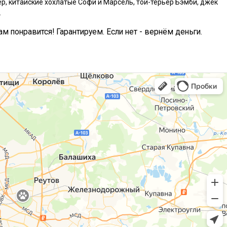
р, китайские хохлатые Софи и Марсель, той-терьер Бэмби, джек
.
ам понравится! Гарантируем. Если нет - вернём деньги.