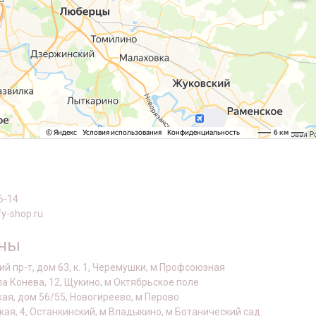
6-14
y-shop.ru
оны
й пр-т, дом 63, к. 1, Черемушки, м Профсоюзная
а Конева, 12, Щукино, м Октябрьское поле
кая, дом 56/55, Новогиреево, м Перово
кая, 4, Останкинский, м Владыкино, м Ботанический сад