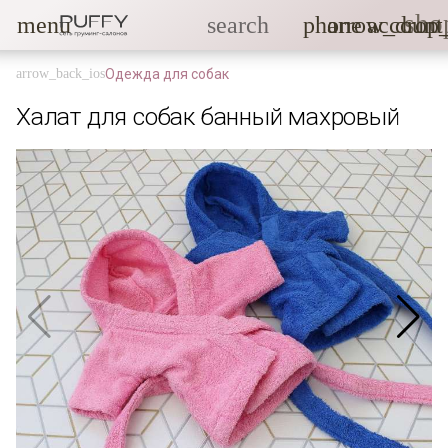
sho
menu
search
phone
arrow_drop
account
Одежда для собак
Халат для собак банный махровый