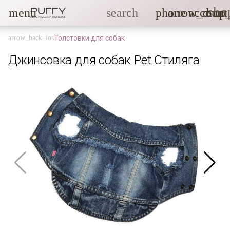
sho
menu
search
phone
arrow_drop
account
Толстовки для собак
Джинсовка для собак Pet Стиляга