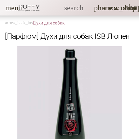
sho
menu
search
phone
arrow_drop
account
Духи для собак
[Парфюм] Духи для собак ISB Люпен