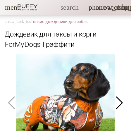
sho
menu
search
phone
arrow_drop
account
Тонкие дождевики для собак
Дождевик для таксы и корги
ForMyDogs Граффити