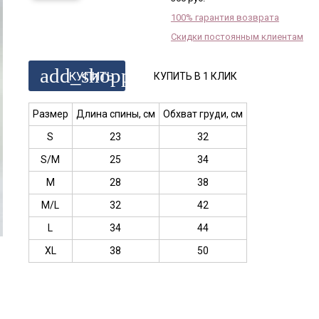
100% гарантия возврата
Скидки постоянным клиентам
add_shopping_cart
КУПИТЬ
КУПИТЬ В 1 КЛИК
Размер
Длина спины, см
Обхват груди, см
S
23
32
S/M
25
34
M
28
38
M/L
32
42
L
34
44
XL
38
50