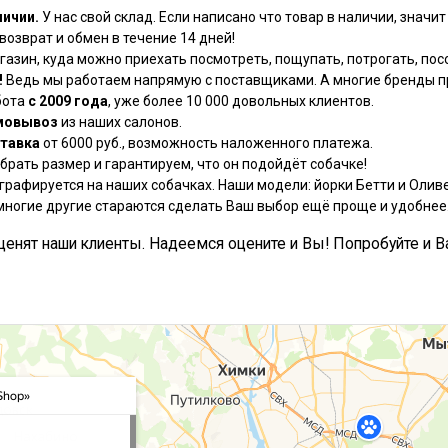
личии.
У нас свой склад. Если написано что товар в наличии, значит 
озврат и обмен в течение 14 дней!
азин, куда можно приехать посмотреть, пощупать, потрогать, посо
!
Ведь мы работаем напрямую с поставщиками. А многие бренды пр
бота
с 2009 года
, уже более 10 000 довольных клиентов.
мовывоз
из наших салонов.
тавка
от 6000 руб., возможность наложенного платежа.
рать размер и гарантируем, что он подойдёт собачке!
графируется на наших собачках. Наши модели: йорки Бетти и Оливе
многие другие стараются сделать Ваш выбор ещё проще и удобнее
, ценят наши клиенты. Надеемся оцените и Вы! Попробуйте и В