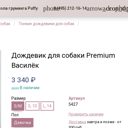
sho
phone
arrow_drop_d
account_
ола груминга Puffy
8 (495) 212-16-14
собак
Тонкие дождевики для собак
Дождевик для собаки Premium
Василёк
3 340 ₽
В наличии
store
Размер
Артикул
5427
S/M
S, 10
L, 14
Проверить наличие
Пол
Доставка
завтра и позже - от
Девочка
300 руб.