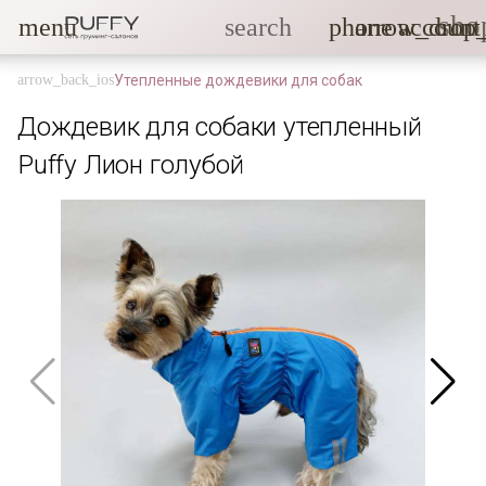
sho
menu
search
phone
arrow_drop
account
Утепленные дождевики для собак
Дождевик для собаки утепленный
Puffy Лион голубой