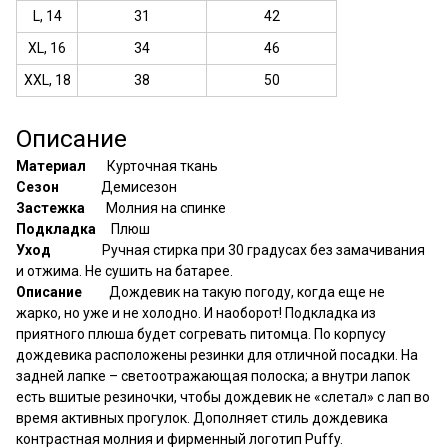
L, 14
31
42
XL, 16
34
46
XXL, 18
38
50
Описание
Материал
Курточная ткань
Сезон
Демисезон
Застежка
Молния на спинке
Подкладка
Плюш
Уход
Ручная стирка при 30 градусах без замачивания
и отжима. Не сушить на батарее.
Описание
Дождевик на такую погоду, когда еще не
жарко, но уже и не холодно. И наоборот! Подкладка из
приятного плюша будет согревать питомца. По корпусу
дождевика расположены резинки для отличной посадки. На
задней лапке – светоотражающая полоска; а внутри лапок
есть вшитые резиночки, чтобы дождевик не «слетал» с лап во
время активных прогулок. Дополняет стиль дождевика
контрастная молния и фирменный логотип Puffy.