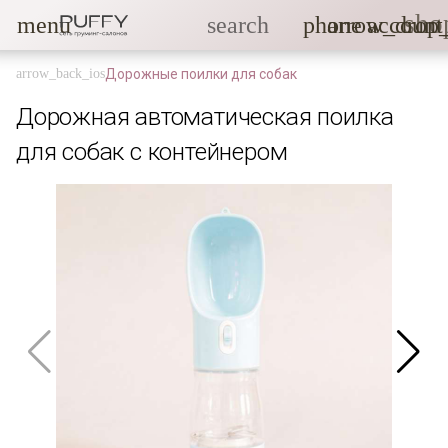
sho
menu
search
phone
arrow_drop
account
Дорожные поилки для собак
Дорожная автоматическая поилка
для собак с контейнером