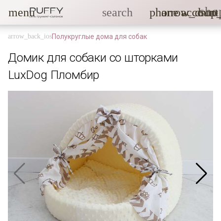
sho
menu
search
phone
arrow_drop
account
Полукруглые дома для собак
Домик для собаки со шторками
LuxDog Пломбир