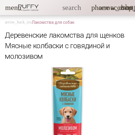
sho
menu
search
phone
arrow_drop
account
Лакомства для собак
Деревенские лакомства для щенков
Мясные колбаски с говядиной и
молозивом