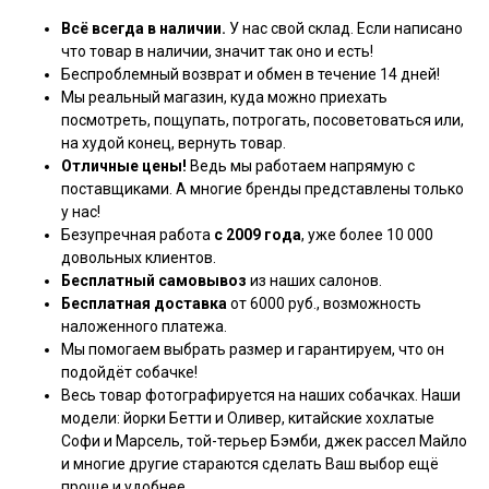
Всё всегда в наличии.
У нас свой склад. Если написано
что товар в наличии, значит так оно и есть!
Беспроблемный возврат и обмен в течение 14 дней!
Мы реальный магазин, куда можно приехать
посмотреть, пощупать, потрогать, посоветоваться или,
на худой конец, вернуть товар.
Отличные цены!
Ведь мы работаем напрямую с
поставщиками. А многие бренды представлены только
у нас!
Безупречная работа
с 2009 года
, уже более 10 000
довольных клиентов.
Бесплатный самовывоз
из наших салонов.
Бесплатная доставка
от 6000 руб., возможность
наложенного платежа.
Мы помогаем выбрать размер и гарантируем, что он
подойдёт собачке!
Весь товар фотографируется на наших собачках. Наши
модели: йорки Бетти и Оливер, китайские хохлатые
Софи и Марсель, той-терьер Бэмби, джек рассел Майло
и многие другие стараются сделать Ваш выбор ещё
проще и удобнее.