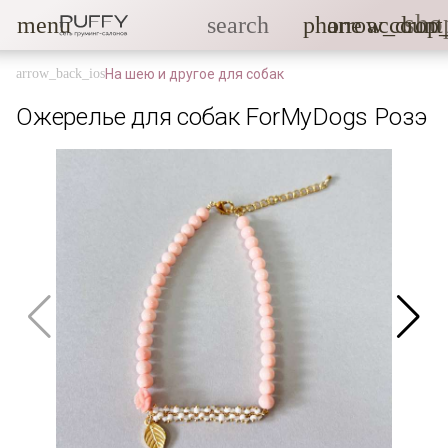
sho
menu
search
phone
arrow_drop
account
На шею и другое для собак
Ожерелье для собак ForMyDogs Розэ