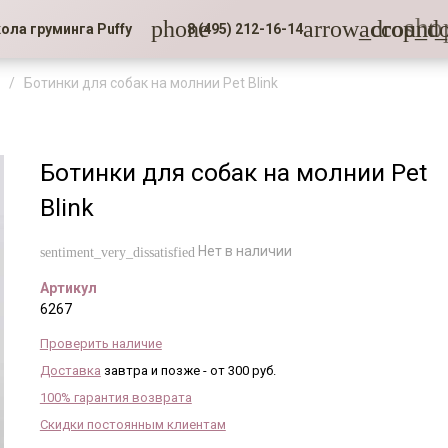
sho
phone
arrow_drop_d
account_
ола груминга Puffy
8 (495) 212-16-14
Ботинки для собак на молнии Pet Blink
Ботинки для собак на молнии Pet
Blink
Нет в наличии
sentiment_very_dissatisfied
Артикул
6267
Проверить наличие
Доставка
завтра и позже - от 300 руб.
100% гарантия возврата
Скидки постоянным клиентам