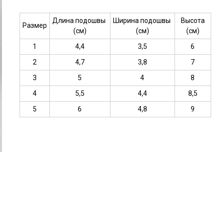
Длина подошвы
Ширина подошвы
Высота
Размер
(см)
(см)
(см)
1
4,4
3,5
6
2
4,7
3,8
7
3
5
4
8
4
5,5
4,4
8,5
5
6
4,8
9