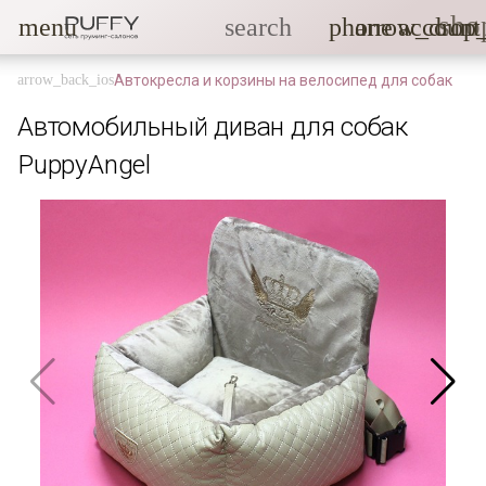
sho
menu
search
phone
arrow_drop
account
Автокресла и корзины на велосипед для собак
Автомобильный диван для собак
PuppyAngel