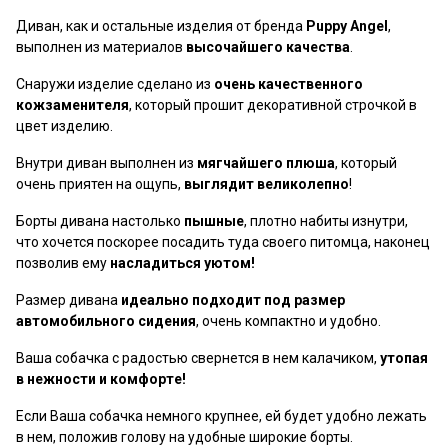
Диван, как и остальные изделия от бренда
Puppy Angel
,
выполнен из материалов
высочайшего качества
.
Снаружи изделие сделано из
очень качественного
кожзаменителя
, который прошит декоративной строчкой в
цвет изделию.
Внутри диван выполнен из
мягчайшего плюша
, который
очень приятен на ощупь,
выглядит великолепно
!
Борты дивана настолько
пышные
, плотно набиты изнутри,
что хочется поскорее посадить туда своего питомца, наконец
позволив ему
насладиться уютом!
Размер дивана
идеально подходит под размер
автомобильного сидения
, очень компактно и удобно.
Ваша собачка с радостью свернется в нем калачиком,
утопая
в нежности и комфорте!
Если Ваша собачка немного крупнее, ей будет удобно лежать
в нем, положив голову на удобные широкие борты.