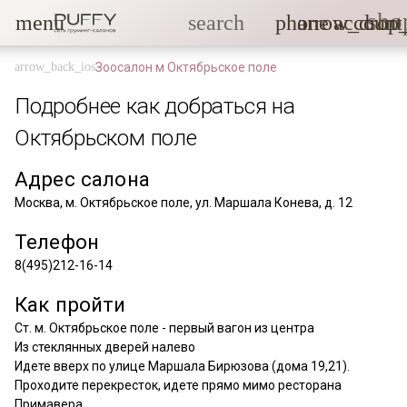
sho
menu
search
phone
arrow_drop
account
Зоосалон м Октябрьское поле
Подробнее как добраться на
Октябрьском поле
Адрес салона
Москва, м. Октябрьское поле, ул. Маршала Конева, д. 12
Телефон
8(495)212-16-14
Как пройти
Ст. м. Октябрьское поле - первый вагон из центра
Из стеклянных дверей налево
Идете вверх по улице Маршала Бирюзова (дома 19,21).
Проходите перекресток, идете прямо мимо ресторана
Примавера.