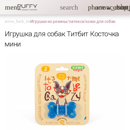
sho
menu
search
phone
arrow_drop
account
Игрушки из резины/латекса/кожи для собак
Игрушка для собак Титбит Косточка
мини